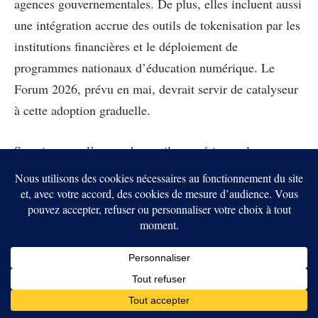
agences gouvernementales. De plus, elles incluent aussi
une intégration accrue des outils de tokenisation par les
institutions financières et le déploiement de
programmes nationaux d’éducation numérique. Le
Forum 2026, prévu en mai, devrait servir de catalyseur
à cette adoption graduelle.
Sans imposer l’usage des outils numériques, les
Bermudes misent sur une transition pragmatique et
encadrée vers une économie partiellement onchain. En
combinant innovation technologique, stablecoins et
réglementation claire, l’archipel cherche à démontrer
que la blockchain peut renforcer l’efficacité d’une
économie réelle. Si l’expérience s’avère concluante, elle
pourrait inspirer d’autres juridictions confrontées aux