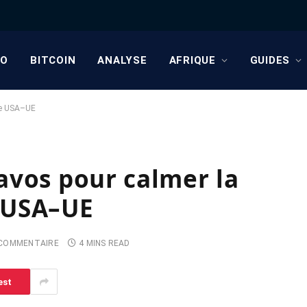
TO
BITCOIN
ANALYSE
AFRIQUE
GUIDES
le USA–UE
avos pour calmer la
 USA–UE
COMMENTAIRE
4 MINS READ
est