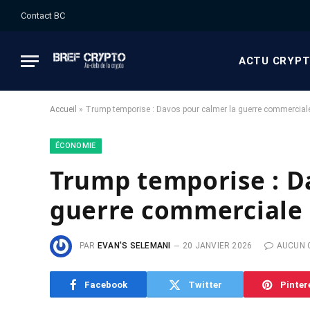
Contact BC
ACTU CRYP
Accueil
»
Trump temporise : Davos pour calmer la guerre commercia
ÉCONOMIE
Trump temporise : D
guerre commerciale
PAR
EVAN'S SELEMANI
20 JANVIER 2026
AUCUN 
Facebook
Twitter
Pinter