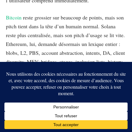
l’utilisateur comprend immédiatement.
Bitcoin
reste grossier sur beaucoup de points, mais son
pitch tient dans la tête d’un humain normal. Solana
reste plus centralisée, mais son pitch d’usage se lit vite.
Ethereum, lui, demande désormais un lexique entier :
blobs, L2, PBS, account abstraction, intents, DA, client
diversity, MEV, bridges, stages, inclusion lists, history
expiry. Ce n’est pas seulement un problème marketing.
C’est un problème de civilisation logicielle. Un système
trop complexe finit toujours par taxer l’attention de ses
utilisateurs. Et en 2026, Ethereum taxe encore
énormément l’attention.
Conclusion : un réseau