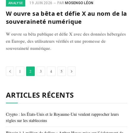
19 JUIN 2026
PAR
MOSENGO LÉON
ANALYSE
W ouvre sa bêta et défie X au nom de la
souveraineté numérique
W ouvre sa bêta publique et défie X avec des données hébergées
en Europe, des utilisateurs vérifiés et une promesse de
souveraineté numérique.
Précédent
Suivant
1
2
3
4
5
ARTICLES RÉCENTS
Crypto : les États-Unis et le Royaume-Uni veulent rapprocher leurs
règles sur les stablecoins
Bitcoin à 1 million de dollars : Arthur Hayes mise sur l’éclatement de