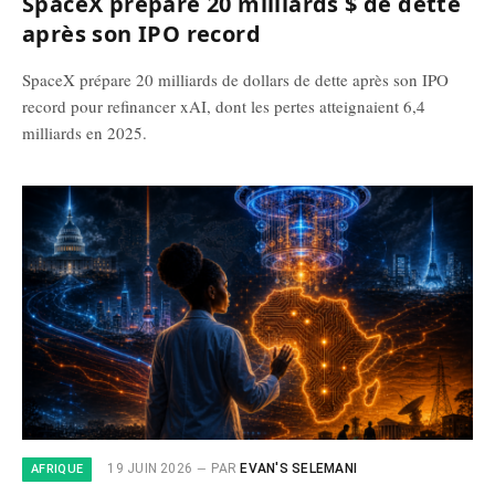
SpaceX prépare 20 milliards $ de dette
après son IPO record
SpaceX prépare 20 milliards de dollars de dette après son IPO
record pour refinancer xAI, dont les pertes atteignaient 6,4
milliards en 2025.
19 JUIN 2026
PAR
EVAN'S SELEMANI
AFRIQUE