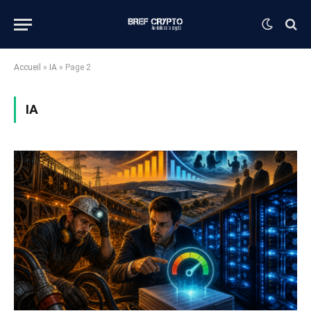
Accueil
»
IA
»
Page 2
IA