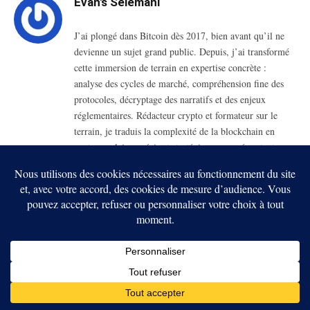
Evan's Selemani
J’ai plongé dans Bitcoin dès 2017, bien avant qu’il ne
devienne un sujet grand public. Depuis, j’ai transformé
cette immersion de terrain en expertise concrète :
analyse des cycles de marché, compréhension fine des
protocoles, décryptage des narratifs et des enjeux
réglementaires. Rédacteur crypto et formateur sur le
terrain, je traduis la complexité de la blockchain en
contenus clairs, précis et stratégiques, pensés autant pour
les investisseurs avertis que pour les nouveaux entrants.
RELATED
POSTS