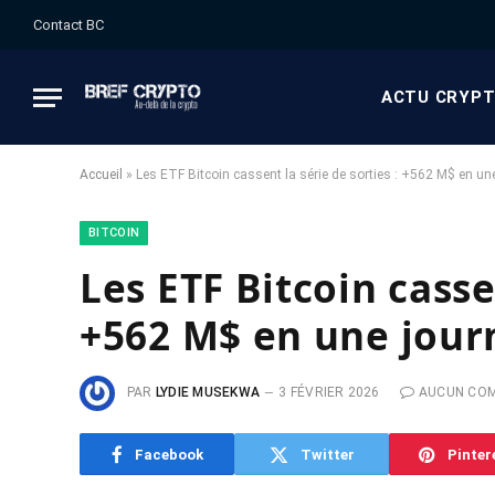
Contact BC
ACTU CRYP
Accueil
»
Les ETF Bitcoin cassent la série de sorties : +562 M$ en un
BITCOIN
Les ETF Bitcoin cassen
+562 M$ en une jour
PAR
LYDIE MUSEKWA
3 FÉVRIER 2026
AUCUN CO
Facebook
Twitter
Pinter