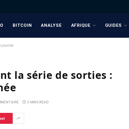
TO
BITCOIN
ANALYSE
AFRIQUE
GUIDES
e journée
t la série de sorties :
née
MMENTAIRE
3 MINS READ
est