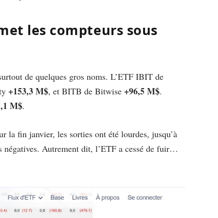
emet les compteurs sous
nt surtout de quelques gros noms. L’ETF IBIT de
+153,3 M$
+96,5 M$
ity
, et BITB de Bitwise
.
5,1 M$
.
ur la fin janvier, les sorties ont été lourdes, jusqu’à
es négatives. Autrement dit, l’ETF a cessé de fuir…