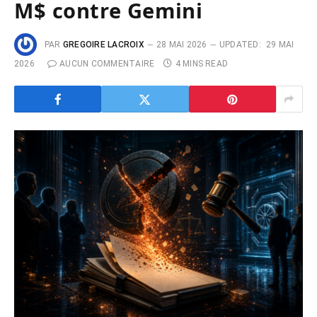
M$ contre Gemini
PAR
GREGOIRE LACROIX
28 MAI 2026
UPDATED:
29 MAI
2026
AUCUN COMMENTAIRE
4 MINS READ