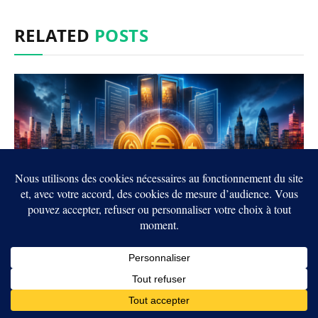
RELATED
POSTS
Crypto : les États-Unis et le Royaume-Uni
veulent rapprocher leurs règles sur les
stablecoins
6 AOÛT 2026