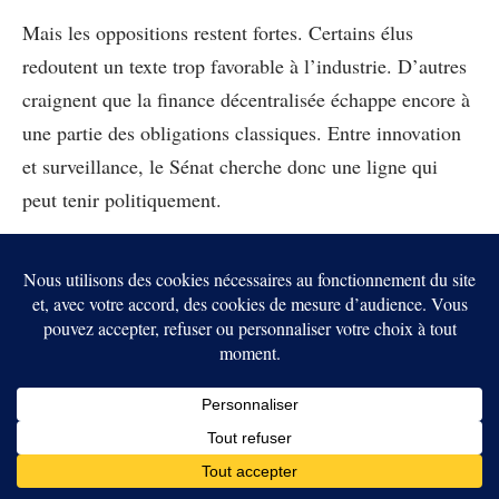
Mais les oppositions restent fortes. Certains élus
redoutent un texte trop favorable à l’industrie. D’autres
craignent que la finance décentralisée échappe encore à
une partie des obligations classiques. Entre innovation
et surveillance, le Sénat cherche donc une ligne qui
peut tenir politiquement.
Pour la crypto, l’enjeu dépasse un simple vote. Le
CLARITY Act pourrait définir la frontière entre la
SEC, la CFTC et les acteurs du marché, au moment où
les produits liés à Bitcoin se multiplient sur les marchés
de prédiction
. S’il passe avant août, le secteur obtiendra
un signal majeur. S’il glisse vers l’automne,
l’incertitude réglementaire reprendra le dessus. Et dans
un marché déjà nerveux, ce retard pourrait peser autant