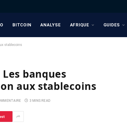
TO
BITCOIN
ANALYSE
AFRIQUE
GUIDES
ux stablecoins
 Les banques
non aux stablecoins
OMMENTAIRE
3 MINS READ
est