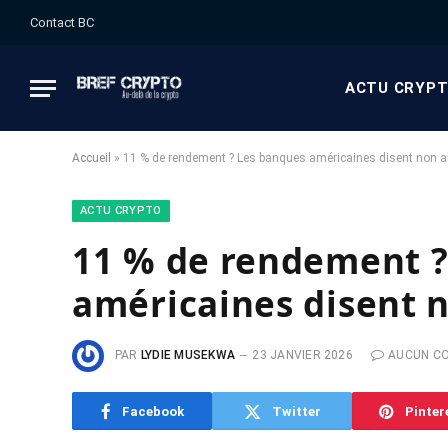
Contact BC
ACTU CRYP
Accueil
»
11 % de rendement ? Les banques américaines disent non a
ACTU CRYPTO
11 % de rendement ?
américaines disent 
PAR
LYDIE MUSEKWA
23 JANVIER 2026
AUCUN C
Facebook
Twitter
Pinter