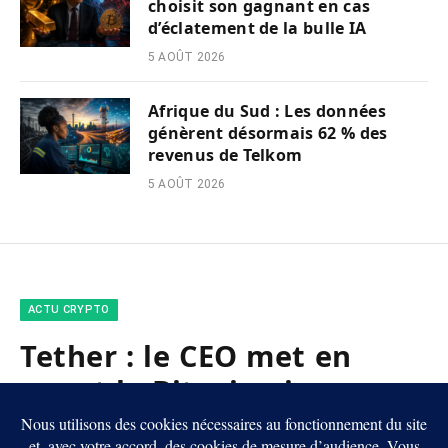
choisit son gagnant en cas
d’éclatement de la bulle IA
5 AOÛT 2026
Afrique du Sud : Les données
génèrent désormais 62 % des
revenus de Telkom
5 AOÛT 2026
ACTU CRYPTO
Tether : le CEO met en
avant le Bitcoin via une
approche d’« énergie