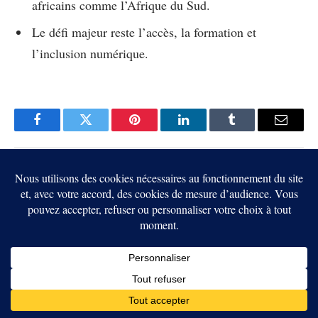
africains comme l’Afrique du Sud.
Le défi majeur reste l’accès, la formation et
l’inclusion numérique.
Facebook
Twitter
Pinterest
LinkedIn
Tumblr
Email
Yves Kitsongo
Yves Kitsongo est rédacteur spécialisé en
cryptomonnaies et blockchain pour
BrefCrypto.com
,
alliant une formation en droit public et une expertise
analytique pour décrypter les enjeux juridiques,
économiques et sociétaux des actifs numériques, avec un
focus particulier sur l’Afrique.