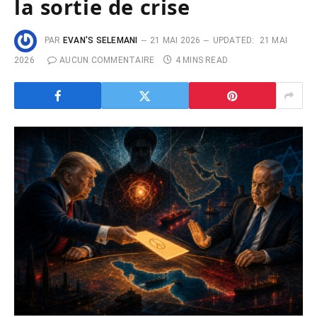
la sortie de crise
PAR
EVAN'S SELEMANI
21 MAI 2026
UPDATED:
21 MAI
2026
AUCUN COMMENTAIRE
4 MINS READ