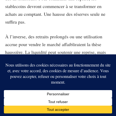
stablecoins devront commencer à se transformer en
achats au comptant. Une hausse des réserves seule ne
suffira pas.
À l’inverse, des retraits prolongés ou une utilisation
accrue pour vendre le marché affaibliraient la thèse
haussière. La liquidité peut soutenir une reprise, mais
elle peut aussi rester en attente pendant que les prix
continuent de baisser.
Cette réserve pourrait devenir importante si Bitcoin
confirme un plancher, comme dans
le scénario d’un
support durable autour de 60 000 dollars
. Mais elle peut
aussi rester immobile tant que les investisseurs ne
voient pas de signal clair.