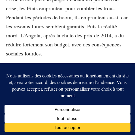
crise, les États empruntent pour combler les trous.
Pendant les périodes de boom, ils empruntent aussi, car
les revenus futurs semblent garantis. Puis la réalité
mord. L’Angola, après la chute des prix de 2014, a dû
réduire fortement son budget, avec des conséquences
sociales lourdes.
Le pétrole crée donc une dépendance double :
dépendance aux exportations de brut et dépendance aux
importations de produits raffinés. Cette structure rend
les finances publiques vulnérables, même lorsque les
sous-sols restent riches.
Les renouvelables changent