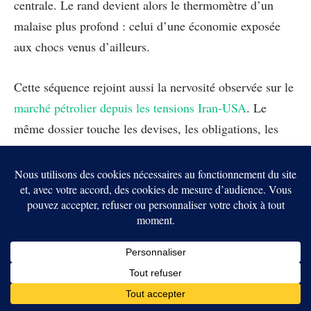
centrale. Le rand devient alors le thermomètre d’un
malaise plus profond : celui d’une économie exposée
aux chocs venus d’ailleurs.
Cette séquence rejoint aussi la nervosité observée sur le
marché pétrolier depuis les tensions Iran-USA
. Le
même dossier touche les devises, les obligations, les
actions et même le Bitcoin, déjà fragilisé par le
mélange pétrole, dollar et incertitude géopolitique.
Le
stress autour de Trump-Xi
dépasse donc largement
l’Afrique du Sud.
En bref
Le rand sud-africain s’est légèrement repris, mais