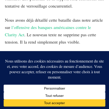
tentative de verrouillage concurrentiel.
Nous avons déjà détaillé cette bataille dans notre article
sur
l’offensive des banques américaines contre le
Clarity Act
. Le nouveau texte ne supprime pas cette
tension. Il la rend simplement plus visible.
DeFi, développeurs et self-
custody : le Sénat veut
encadrer sans tout casser
Le projet distingue aussi les protocoles DeFi réellement
décentralisés des interfaces ou systèmes contrôlés par
des acteurs identifiables. Les règles ciblent notamment