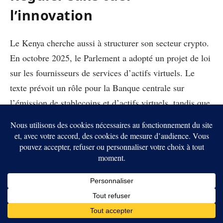
l’innovation
Le Kenya cherche aussi à structurer son secteur crypto.
En octobre 2025, le Parlement a adopté un projet de loi
sur les fournisseurs de services d’actifs virtuels. Le
texte prévoit un rôle pour la Banque centrale sur
l’émission de stablecoins et d’actifs virtuels, tandis que
l’autorité des marchés doit encadrer les plateformes
d’échange.
Cette logique se poursuit avec les projets de
réglementation VASP publiés en 2026. Ils visent à créer
un cadre pour les licences, la protection des
consommateurs et la lutte contre le blanchiment. Le
pays veut attirer les acteurs sérieux, tout en fermant la