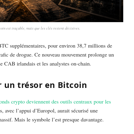
coin est traçable, mais que les clés restent décisives.
0 BTC supplémentaires, pour environ 38,7 millions de
 trafic de drogue. Ce nouveau mouvement prolonge un
le CAB irlandais et les analystes on-chain.
 un trésor en Bitcoin
 fonds crypto deviennent des outils centraux pour les
s, avec l’appui d’Europol, aurait sécurisé une
assif. Mais le symbole l’est presque davantage.