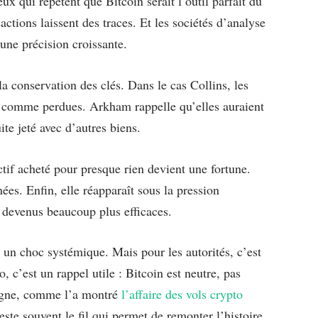
 qui répètent que Bitcoin serait l’outil parfait du
sactions laissent des traces. Et les sociétés d’analyse
 une précision croissante.
a conservation des clés. Dans le cas Collins, les
s comme perdues. Arkham rappelle qu’elles auraient
te jeté avec d’autres biens.
ctif acheté pour presque rien devient une fortune.
ées. Enfin, elle réapparaît sous la pression
s devenus beaucoup plus efficaces.
un choc systémique. Mais pour les autorités, c’est
, c’est un rappel utile : Bitcoin est neutre, pas
 ligne, comme l’a montré
l’affaire des vols crypto
este souvent le fil qui permet de remonter l’histoire.