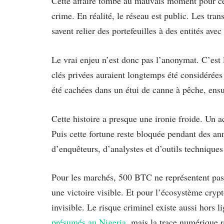
Cette affaire tombe au mauvais moment pour ceux
crime. En réalité, le réseau est public. Les tran
savent relier des portefeuilles à des entités avec
Le vrai enjeu n’est donc pas l’anonymat. C’est l
clés privées auraient longtemps été considérée
été cachées dans un étui de canne à pêche, ensui
Cette histoire a presque une ironie froide. Un a
Puis cette fortune reste bloquée pendant des ann
d’enquêteurs, d’analystes et d’outils technique
Pour les marchés, 500 BTC ne représentent pas 
une victoire visible. Et pour l’écosystème crypto
invisible. Le risque criminel existe aussi hors
présumés au Nigeria
, mais la trace numérique r