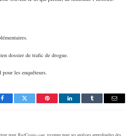
lémentaires.
cien dossier de trafic de drogue.
al pour les enquêteurs.
Facebook
Twitter
Pinterest
LinkedIn
Tumblr
Email
cteur pour
BrefCrypto.com
, reconnu pour ses analyses approfondies des