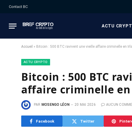
Contact BC
ACTU CRYP
Accueil
»
Bitcoin : 500 BTC ravivent une vieille affaire criminelle en Ir
ACTU CRYPTO
Bitcoin : 500 BTC rav
affaire criminelle en
PAR
MOSENGO LÉON
20 MAI 2026
AUCUN COMME
Facebook
Twitter
Pinter