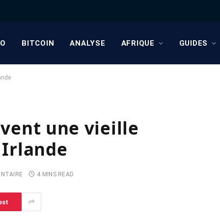
TO
BITCOIN
ANALYSE
AFRIQUE
GUIDES
lande
ivent une vieille
 Irlande
NTAIRE
4 MINS READ
est