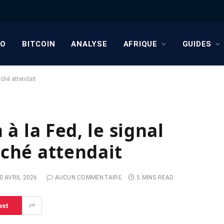
TO
BITCOIN
ANALYSE
AFRIQUE
GUIDES
rché attendait
 à la Fed, le signal
rché attendait
0 AVRIL 2026
AUCUN COMMENTAIRE
5 MINS READ
est