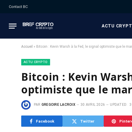
Contact BC
ACTU CRYP
Accueil
»
Bitcoin : Kevin Warsh à la Fed, le signal optimiste que le ma
ACTU CRYPTO
Bitcoin : Kevin Warsh
optimiste que le ma
PAR
GREGOIRE LACROIX
30 AVRIL 2026
UPDATED:
3
Facebook
Twitter
Pinter