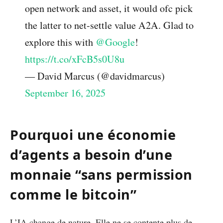
open network and asset, it would ofc pick
the latter to net-settle value A2A. Glad to
explore this with
@Google
!
https://t.co/xFcB5s0U8u
— David Marcus (@davidmarcus)
September 16, 2025
Pourquoi une économie
d’agents a besoin d’une
monnaie “sans permission
comme le bitcoin”
L’IA change de nature. Elle ne se contente plus de