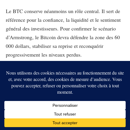
Le BTC conserve néanmoins un rôle central. Il sert de
référence pour la confiance, la liquidité et le sentiment
général des investisseurs. Pour confirmer le scénario
d’Armstrong, le Bitcoin devra défendre la zone des 60
000 dollars, stabiliser sa reprise et reconquérir
progressivement les niveaux perdus.
Cette lecture rejoint le débat plus large sur
les seuils qui
peuvent décider du prochain cycle Bitcoin
. Si les 60
000 dollars tiennent, Armstrong pourra parler d’un
marché qui a absorbé le choc. Si ce support cède, le
plancher restera seulement une intuition de plus dans un
marché encore fragile.