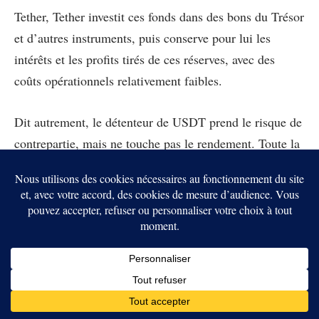
Tether, Tether investit ces fonds dans des bons du Trésor
et d’autres instruments, puis conserve pour lui les
intérêts et les profits tirés de ces réserves, avec des
coûts opérationnels relativement faibles.
Dit autrement, le détenteur de USDT prend le risque de
contrepartie, mais ne touche pas le rendement. Toute la
magie économique remonte vers l’émetteur. Tether ne
vend donc pas seulement de la stabilité. Il vend une
promesse de liquidité tout en captant presque toute
l’économie de cette promesse. C’est un modèle
extraordinairement efficace pour l’entreprise. C’est
aussi un modèle profondément asymétrique pour
l’utilisateur.