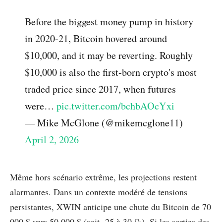
Before the biggest money pump in history
in 2020-21, Bitcoin hovered around
$10,000, and it may be reverting. Roughly
$10,000 is also the first-born crypto's most
traded price since 2017, when futures
were…
pic.twitter.com/bchbAOcYxi
— Mike McGlone (@mikemcglone11)
April 2, 2026
Même hors scénario extrême, les projections restent
alarmantes. Dans un contexte modéré de tensions
persistantes, XWIN anticipe une chute du Bitcoin de 70
000 $ vers 50 000 $ (soit -25 à 30 %). Si les sorties des