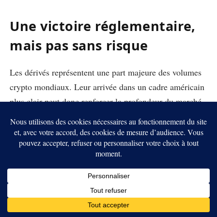
Une victoire réglementaire,
mais pas sans risque
Les dérivés représentent une part majeure des volumes
crypto mondiaux. Leur arrivée dans un cadre américain
plus clair peut donc renforcer la profondeur du marché,
attirer des capitaux institutionnels et réduire la
dépendance aux plateformes non américaines.
Mais cette victoire comporte aussi une responsabilité.
Les contrats perpétuels restent des produits complexes.
Ils peuvent servir à couvrir une exposition, mais aussi à
prendre un levier excessif. La CFTC devra donc
surveiller de près la liquidité, les mécanismes de marge,