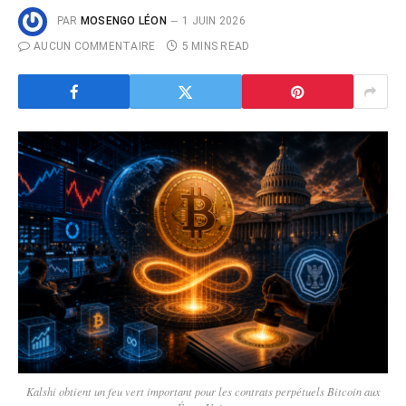
PAR
MOSENGO LÉON
1 JUIN 2026
AUCUN COMMENTAIRE
5 MINS READ
Kalshi obtient un feu vert important pour les contrats perpétuels Bitcoin aux