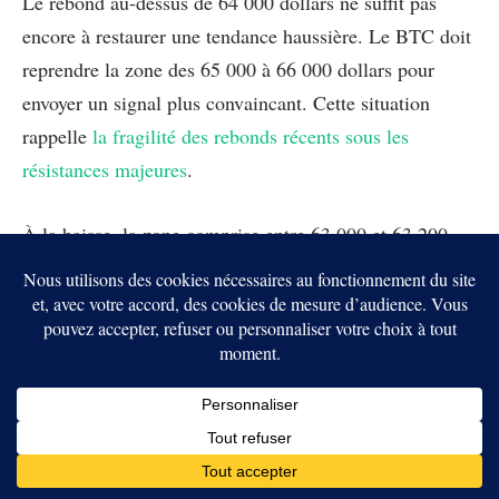
Le rebond au-dessus de 64 000 dollars ne suffit pas
encore à restaurer une tendance haussière. Le BTC doit
reprendre la zone des 65 000 à 66 000 dollars pour
envoyer un signal plus convaincant. Cette situation
rappelle
la fragilité des rebonds récents sous les
résistances majeures
.
À la baisse, la zone comprise entre 63 000 et 63 200
dollars représente le premier support immédiat. Une
cassure pourrait replacer les 60 000 dollars dans le
viseur, surtout si les négociations diplomatiques se
dégradent.
Les flux vers les ETF Bitcoin restent également
déterminants. La diplomatie peut provoquer un rebond
rapide. Une progression durable exige cependant une