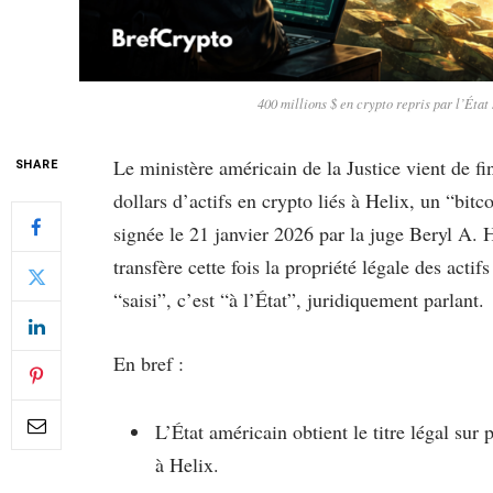
400 millions $ en crypto repris par l’Éta
Le ministère américain de la Justice vient de fi
SHARE
dollars d’actifs en crypto liés à Helix, un “bit
signée le 21 janvier 2026 par la juge Beryl A. 
transfère cette fois la propriété légale des acti
“saisi”, c’est “à l’État”, juridiquement parlant.
En bref :
L’État américain obtient le titre légal sur 
à Helix.