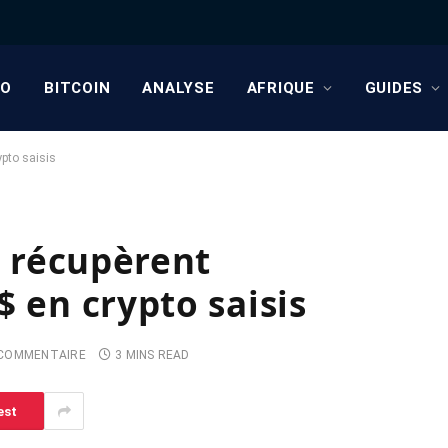
TO
BITCOIN
ANALYSE
AFRIQUE
GUIDES
ypto saisis
s récupèrent
$ en crypto saisis
COMMENTAIRE
3 MINS READ
est