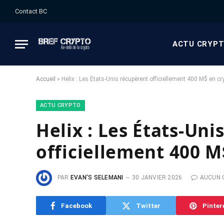
Contact BC
ACTU CRYP
Accueil
»
Helix : Les États-Unis récupèrent officiellement 400 M$ en cr
ACTU CRYPTO
Helix : Les États-Uni
officiellement 400 M
PAR
EVAN'S SELEMANI
30 JANVIER 2026
AUCUN 
Facebook
Twitter
Pinter