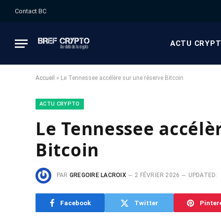
Contact BC
ACTU CRYP
Accueil
»
Le Tennessee accélère sur une réserve Bitcoin
ACTU CRYPTO
Le Tennessee accélèr
Bitcoin
PAR
GREGOIRE LACROIX
2 FÉVRIER 2026
UPDATED:
Facebook
Twitter
Pinter