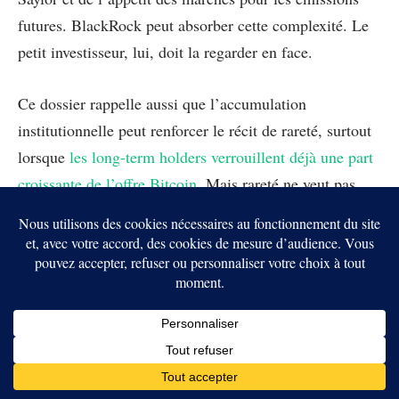
futures. BlackRock peut absorber cette complexité. Le
petit investisseur, lui, doit la regarder en face.
Ce dossier rappelle aussi que l’accumulation
institutionnelle peut renforcer le récit de rareté, surtout
lorsque
les long-term holders verrouillent déjà une part
croissante de l’offre Bitcoin
. Mais rareté ne veut pas
dire absence de risque. MSTR reste un pari à effet de
levier sur la conviction de Saylor.
En bref
BlackRock renforce sa position dans Strategy
malgré la baisse de MSTR.