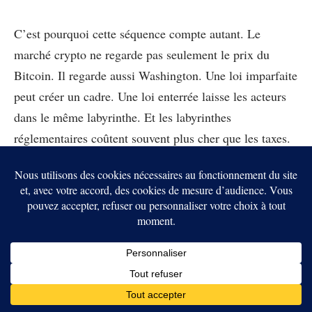
C’est pourquoi cette séquence compte autant. Le
marché crypto ne regarde pas seulement le prix du
Bitcoin. Il regarde aussi Washington. Une loi imparfaite
peut créer un cadre. Une loi enterrée laisse les acteurs
dans le même labyrinthe. Et les labyrinthes
réglementaires coûtent souvent plus cher que les taxes.
Ce débat dépasse même les États-Unis. La question de
l’équilibre entre innovation, contrôle et souveraineté
traverse aussi les marchés émergents, comme on le voit
avec
le Rwanda qui choisit désormais un cadre légal
strict pour la crypto
.
En bref