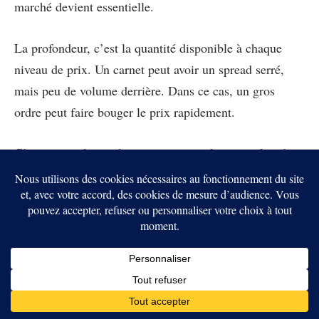
marché devient essentielle.
La profondeur, c’est la quantité disponible à chaque
niveau de prix. Un carnet peut avoir un spread serré,
mais peu de volume derrière. Dans ce cas, un gros
ordre peut faire bouger le prix rapidement.
C’est pour cela que les institutions utilisent parfois des
desks OTC. OTC signifie over-the-counter. Ce sont des
transactions négociées directement, en dehors du carnet
public. L’objectif est d’éviter de faire bouger le marché
avec un gros ordre visible.
Pour les petits traders, ce n’est pas toujours nécessaire.
Mais l’idée reste utile. Avant de passer un ordre, il faut