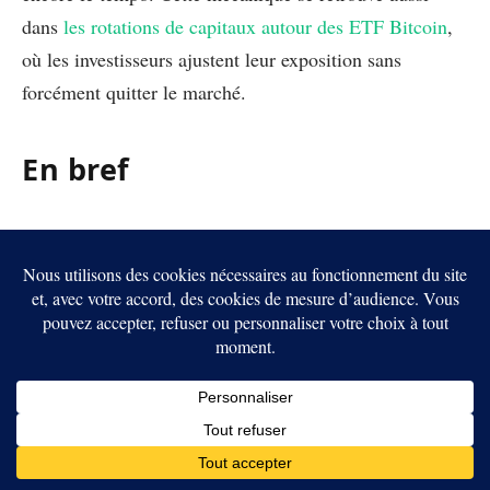
dans
les rotations de capitaux autour des ETF Bitcoin
,
où les investisseurs ajustent leur exposition sans
forcément quitter le marché.
En bref
Le pétrole rebondit après de nouvelles frappes
américaines au Moyen-Orient.
Les marchés actions hésitent, car les espoirs
d’accord avec l’Iran restent fragiles.
Le dollar retrouve un rôle de refuge, tandis que les
obligations surveillent l’inflation.