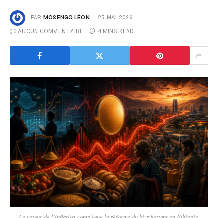
PAR
MOSENGO LÉON
25 MAI 2026
AUCUN COMMENTAIRE
4 MINS READ
Le retour de l’inflation complique la réforme du birr flottant en Éthiopie.