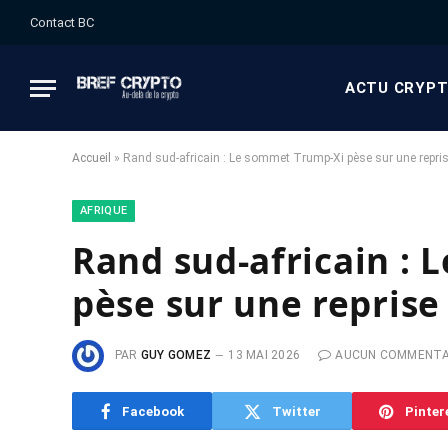
Contact BC
ACTU CRYP
Accueil
»
Rand sud-africain : Le sommet Trump-Xi pèse sur une reprise
AFRIQUE
Rand sud-africain :
pèse sur une reprise 
PAR
GUY GOMEZ
13 MAI 2026
AUCUN COMMENTA
Facebook
Twitter
Pinter