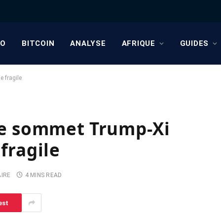
TO
BITCOIN
ANALYSE
AFRIQUE
GUIDES
 fragile
 Le sommet Trump-Xi
fragile
IRE
4 MINS READ
est