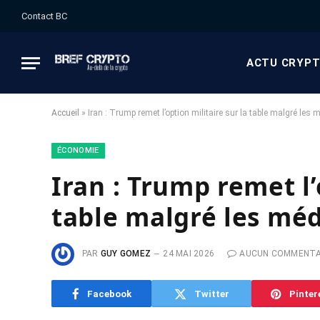
Contact BC
ACTU CRYP
Accueil
»
Iran : Trump remet l’option militaire sur la table malgré les 
ÉCONOMIE
Iran : Trump remet l’
table malgré les méd
PAR
GUY GOMEZ
24 MAI 2026
AUCUN COMMENTA
Facebook
Twitter
Pinter