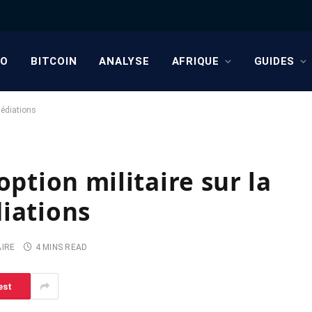
TO
BITCOIN
ANALYSE
AFRIQUE
GUIDES
médiations
option militaire sur la
iations
IRE
4 MINS READ
est