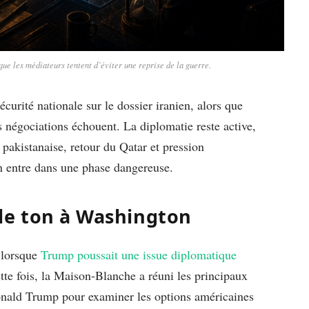
que les médiateurs tentent d’éviter une reprise de la guerre.
urité nationale sur le dossier iranien, alors que
 négociations échouent. La diplomatie reste active,
 pakistanaise, retour du Qatar et pression
ran entre dans une phase dangereuse.
le ton à Washington
e lorsque
Trump poussait une issue diplomatique
tte fois, la Maison-Blanche a réuni les principaux
Donald Trump pour examiner les options américaines