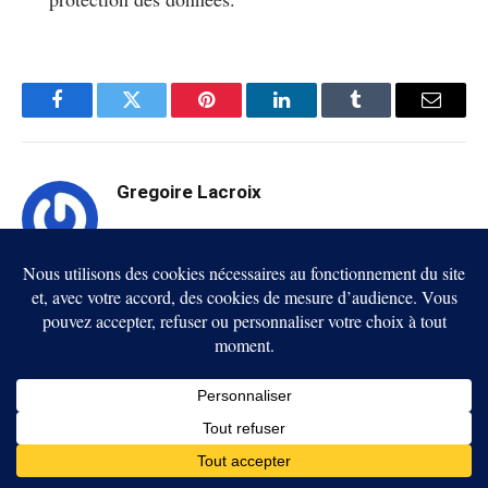
Facebook
Twitter
Pinterest
LinkedIn
Tumblr
Email
Gregoire Lacroix
analyste et rédacteur chez
Grégoire Lacroix est
BrefCrypto
cryptomonnaies et les
, spécialisé dans les
marchés numériques
Bitcoin,
. Il se concentre sur
l’analyse de marché, les cadres réglementaires et
l’adoption réelle de la blockchain
. Son travail
lecture stratégique et factuelle
privilégie une
, orientée
regard
usage et impact économique. Il apporte un
expert sur l’écosystème crypto africain
, entre
opportunités, risques et structuration du marché.