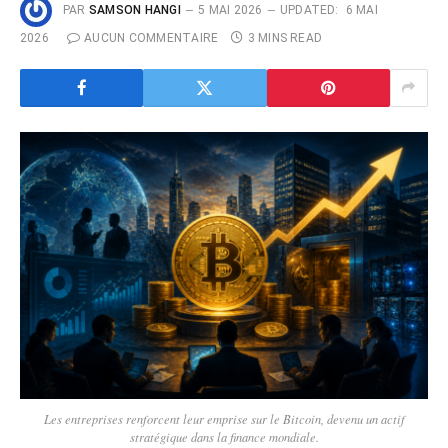
PAR
SAMSON HANGI
5 MAI 2026
UPDATED:
6 MAI
2026
AUCUN COMMENTAIRE
3 MINS READ
Les entreprises renforcent leur emprise sur le Bitcoin, devenu un actif
stratégique dans la finance mondiale.