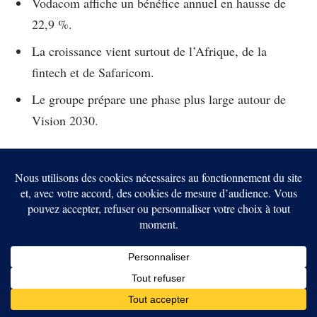
Vodacom affiche un bénéfice annuel en hausse de
22,9 %.
La croissance vient surtout de l’Afrique, de la
fintech et de Safaricom.
Le groupe prépare une phase plus large autour de
Vision 2030.
Facebook
Twitter
Pinterest
LinkedIn
Tumblr
Email
Lydie Musekwa
Lydie Musekwa, enseignante chercheuse passionnée par
les nouvelles technologies, plonge dans l'univers des
cryptomonnaies avec un regard analytique et innovant.