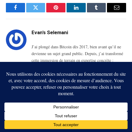
Facebook
Twitter
Pinterest
LinkedIn
Tumblr
Email
Evan's Selemani
J’ai plongé dans Bitcoin dès 2017, bien avant qu’il ne
devienne un sujet grand public. Depuis, j’ai transformé
cette immersion de terrain en expertise concrète :
analyse des cycles de marché, compréhension fine des
protocoles, décryptage des narratifs et des enjeux
réglementaires. Rédacteur crypto et formateur sur le
terrain, je traduis la complexité de la blockchain en
contenus clairs, précis et stratégiques, pensés autant pour
les investisseurs avertis que pour les nouveaux entrants.
RELATED
POSTS