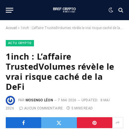
Accueil
»
1inch : L’affaire TrustedVolumes révèle le vrai risque caché de la DeFi
ACTU CRYPTO
1inch : L’affaire
TrustedVolumes révèle le
vrai risque caché de la
DeFi
PAR
MOSENGO LÉON
7 MAI 2026
UPDATED:
8 MAI
2026
AUCUN COMMENTAIRE
5 MINS READ