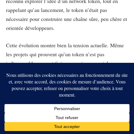
reconnu explorer l’idée d’un network token, tout en
rappelant qu’au lancement, le token n’était pas
nécessaire pour construire une chaîne sûre, peu chère et
orientée développeurs.
Cette évolution montre bien la tension actuelle. Même
les projets qui prouvent qu’un token n’est pas
indispensable peuvent finir par envisager un token pour
la décentralisation, la gouvernance ou l’alignement
économique. Le Web3 sans token n’est donc pas une
ligne droite. C’est une bataille permanente entre
simplicité produit et logique financière.
Le futur ressemble surtout à
un Web3 où le token devient