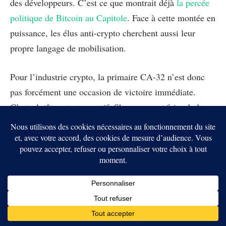
des développeurs. C’est ce que montrait déjà
la percée
politique de Bitcoin au Capitole
. Face à cette montée en
puissance, les élus anti-crypto cherchent aussi leur
propre langage de mobilisation.
Pour l’industrie crypto, la primaire CA-32 n’est donc
pas forcément une occasion de victoire immédiate.
C’est plutôt un test narratif. Sherman veut faire de la
crypto un danger politique. Ses adversaires veulent la
présenter comme un secteur d’innovation à encadrer,
mais pas à diaboliser.
Même si Sherman conserve son siège, cette bataille
montre que la crypto s’installe désormais dans les
campagnes américaines comme un vrai marqueur