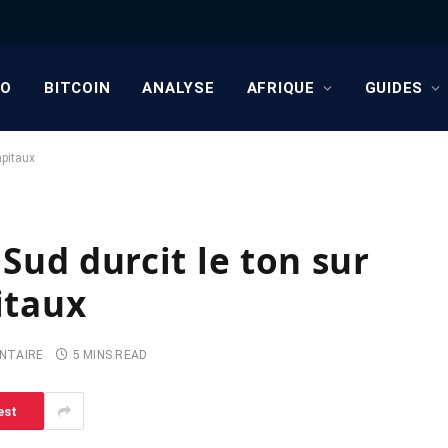
TO
BITCOIN
ANALYSE
AFRIQUE
GUIDES
apitaux
 Sud durcit le ton sur
itaux
NTAIRE
5 MINS READ
est