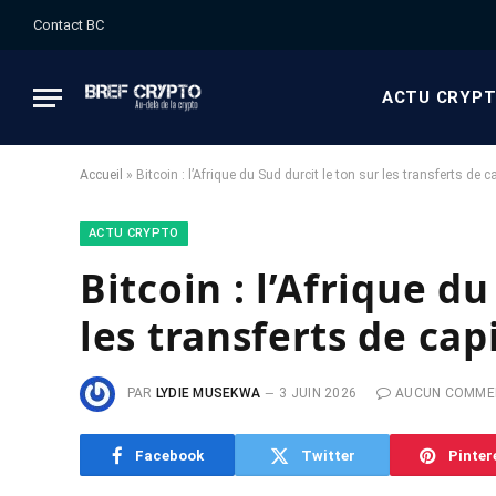
Contact BC
ACTU CRYP
Accueil
»
Bitcoin : l’Afrique du Sud durcit le ton sur les transferts de c
ACTU CRYPTO
Bitcoin : l’Afrique du
les transferts de cap
PAR
LYDIE MUSEKWA
3 JUIN 2026
AUCUN COMME
Facebook
Twitter
Pinter