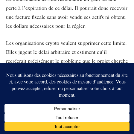
perte à l’expiration de ce délai. Il pourrait donc recevoir
une facture fiscale sans avoir vendu ses actifs ni obtenu
les dollars nécessaires pour la régler.
Les organisations crypto veulent supprimer cette limite.
Elles jugent le délai arbitraire et estiment qu’il
recréerait précisément le problème que le projet cherche
à résoudre.
Elles invoquent aussi la complexité administrative. Les
contribuables devraient suivre pendant plusieurs années
la date, la valeur et le coût de chaque lot de
récompenses reçu sur plusieurs portefeuilles.
L’IRS devrait de son côté gérer des événements fiscaux