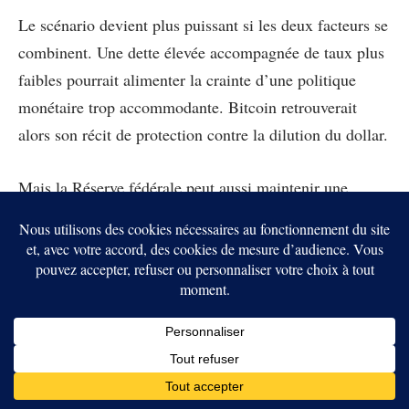
Le scénario devient plus puissant si les deux facteurs se
combinent. Une dette élevée accompagnée de taux plus
faibles pourrait alimenter la crainte d’une politique
monétaire trop accommodante. Bitcoin retrouverait
alors son récit de protection contre la dilution du dollar.
Mais la Réserve fédérale peut aussi maintenir une
politique restrictive pour contenir l’inflation. Dans ce
cas, la hausse du coût de l’argent continuerait de peser
sur le marché. La dette soutiendrait le récit du BTC,
tandis que les taux limiteraient son prix.
Cette contradiction explique pourquoi un nouveau rallye
n’est pas garanti. Le Bitcoin dépend à la fois de la peur
de la création monétaire et de la quantité de liquidités