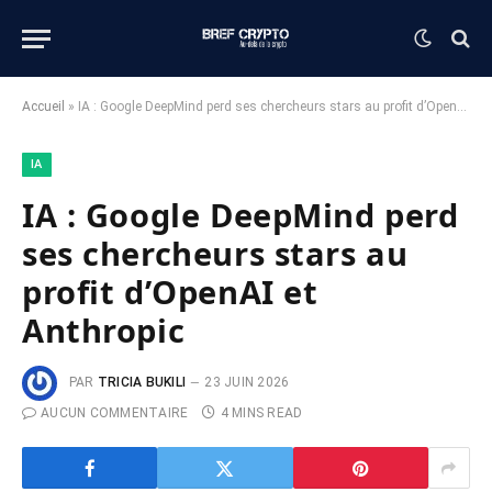
Accueil
»
IA : Google DeepMind perd ses chercheurs stars au profit d’OpenAI et Anthropic
IA
IA : Google DeepMind perd
ses chercheurs stars au
profit d’OpenAI et
Anthropic
PAR
TRICIA BUKILI
23 JUIN 2026
AUCUN COMMENTAIRE
4 MINS READ